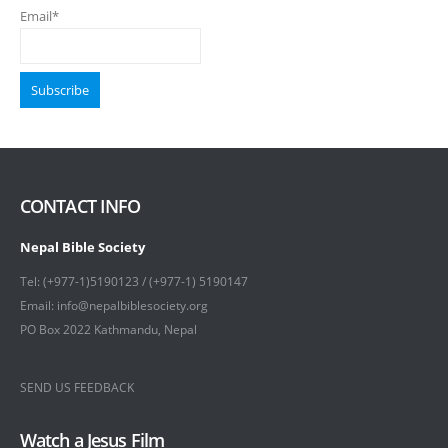
Email*
CONTACT INFO
Nepal Bible Society
Tel: (+977-1)5190123 / (+977-1) 5190147
Email: info@nepalbiblesociety.org
PO Box 2022 Kathmandu, Nepal
SEND US FEEDBACK
Watch a Jesus Film